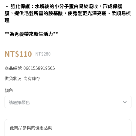
• 強化保護：水解後的小分子蛋白易於吸收，形成保護
膜，提供毛髮所需的胺基酸，使秀髮更光澤亮麗、柔順易梳
理
**為秀髮帶來新生活力**
NT$110
NT$280
商品編號:
0661558919505
供貨狀況:
尚有庫存
顏色
請選擇顏色
此商品參與的優惠活動