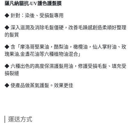
薩凡納貓抗-UV護色護髮膜
◆ 針對：染後、受損髮專用
◆ 深入滋潤及消除毛髮僵硬，改善毛躁感創造柔順好整理
的髮質
◆ 含「摩洛哥堅果油，酪梨油，橄欖油，仙人掌籽油、玫
瑰果油,金盞花油等六種植物油混合」
◆ 六種出色的高度保濕護髮用油，修護受損毛髮、填充受
損裂縫
◆ 使產品做蒸氣護髮。效果更佳
運送方式