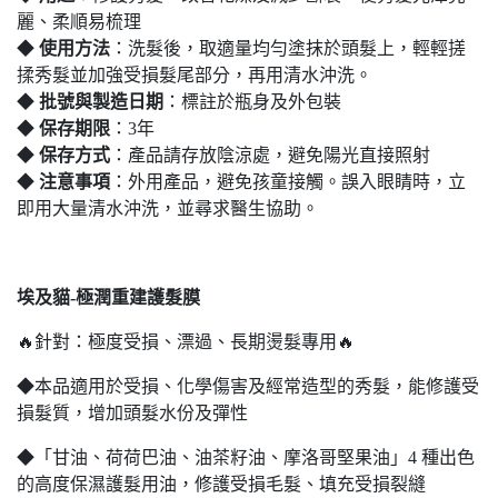
麗、柔順易梳理
◆
使用方法
：洗髮後，取適量均勻塗抹於頭髮上，輕輕搓
揉秀髮並加強受損髮尾部分，再用清水沖洗。
◆
批號與製造日期
：標註於瓶身及外包裝
◆
保存期限
：3年
◆
保存方式
：產品請存放陰涼處，避免陽光直接照射
◆
注意事項
：外用產品，避免孩童接觸。誤入眼睛時，立
即用大量清水沖洗，並尋求醫生協助。
埃及貓-極潤重建護髮膜
🔥針對：極度受損、漂過、長期燙髮專用🔥
◆本品適用於受損、化學傷害及經常造型的秀髮，能修護受
損髮質，增加頭髮水份及彈性
◆「甘油、荷荷巴油、油茶籽油、摩洛哥堅果油」4 種出色
的高度保濕護髮用油，修護受損毛髮、填充受損裂縫