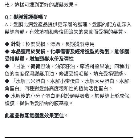
乾，這樣可達到更好的護髮效果。
Q：髮膜算護髮嗎？
A：髮膜比潤髮產品提供更深層的護理。髮膜的配方能深入
髮絲內部，有效填補和修復因流失的營養而受損的髮質。
◆
針對
：極度受損、漂過、長期燙髮專用
◆
本品適用於受損、化學傷害及經常造型的秀髮，能修護
受損髮質，增加頭髮水份及彈性
◆ 「甘油、荷荷巴油、油茶籽油、摩洛哥堅果油」四種出
色的高度保濕護髮用油，修護受損毛髮、填充受損裂縫。
◆ 「水解玉米蛋白、水解小麥蛋白、水解大豆蛋白、水解
角蛋白」四種對髮絲高度親和性的植物活性蛋白。
◆ 水解後的小分子蛋白更利於頭髮吸收，於髮絲上形成保
護膜，提供毛髮所需的胺基酸。
此產品做蒸氣護髮效果更佳。