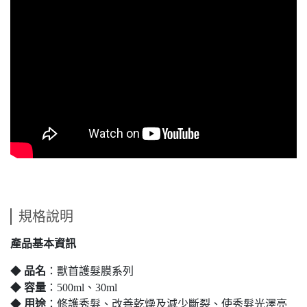
規格說明
產品基本資訊
◆
品名
：獸首護髮膜系列
◆
容量
：500ml、30ml
◆
用途
：修護秀髮、改善乾燥及減少斷裂、使秀髮光澤亮