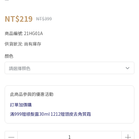
NT$219
NT$399
商品編號:
21HG01A
供貨狀況:
尚有庫存
顏色
請選擇顏色
此商品參與的優惠活動
訂單加價購
滿999贈順髮露30ml 1212贈頭皮去角質霜