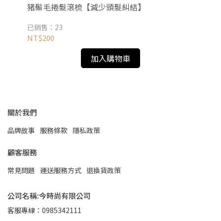
猪鬃毛捲髮滾梳【減少頭髮糾結】
迷
已銷售：23
已銷
NT$200
NT
加入購物車
關於我們
品牌故事
服務條款
隱私政策
顧客服務
常見問題
運送服務方式
退換貨政策
公司名稱:今時尚有限公司
客服專線：0985342111