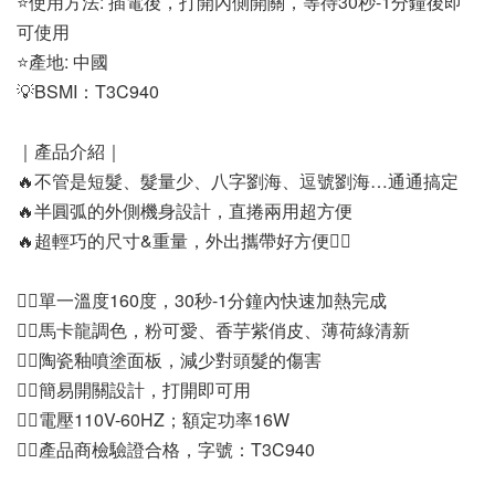
⭐使用方法: 插電後，打開內側開關，等待30秒-1分鐘後即
可使用
⭐產地: 中國
💡BSMI：T3C940
｜產品介紹｜
🔥不管是短髮、髮量少、八字劉海、逗號劉海…通通搞定
🔥半圓弧的外側機身設計，直捲兩用超方便
🔥超輕巧的尺寸&重量，外出攜帶好方便👍🏼
👉🏻單一溫度160度，30秒-1分鐘內快速加熱完成
👉🏻馬卡龍調色，粉可愛、香芋紫俏皮、薄荷綠清新
👉🏻陶瓷釉噴塗面板，減少對頭髮的傷害
👉🏻簡易開關設計，打開即可用
👉🏻電壓110V-60HZ；額定功率16W
👉🏻產品商檢驗證合格，字號：T3C940